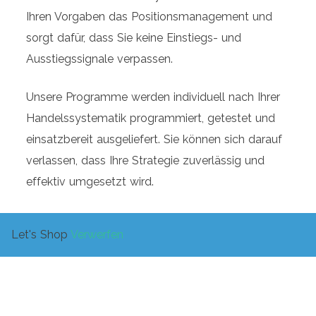
Ihren Vorgaben das Positionsmanagement und
sorgt dafür, dass Sie keine Einstiegs- und
Ausstiegssignale verpassen.
Unsere Programme werden individuell nach Ihrer
Handelssystematik programmiert, getestet und
einsatzbereit ausgeliefert. Sie können sich darauf
verlassen, dass Ihre Strategie zuverlässig und
effektiv umgesetzt wird.
Wir sind spezialisiert auf die Programmierung für
Let's Shop
Verwerfen
die Handelsplattform MetaTrader (MT4 und MT5).
Egal, ob Sie einen Expert Advisor, einen Indikator
oder ein Skript benötigen – wir erstellen es gerne
für Sie.